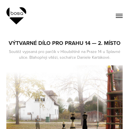
VÝTVARNÉ DÍLO PRO PRAHU 14 — 2. MÍSTO
Soutěž vypsaná pro parčík v Hloubětíně na Praze 14 u Splavné
ulice. Blahopřeji vítězi, sochařce Daniele Kartákové.