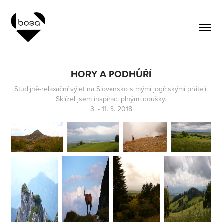
HORY A PODHŮŘÍ
Studijně-relaxační výlet na Slovensko s mými jogínskými přáteli.
Sklízel jsem inspiraci plnými doušky.
3. - 11. 8. 2018