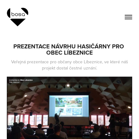
PREZENTACE NÁVRHU HASIČÁRNY PRO 
OBEC LÍBEZNICE
Veřejná prezentace pro občany obce Líbeznice, ve které náš
projekt dostal čestné uznání.