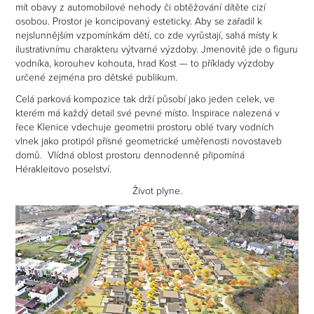
mít obavy z automobilové nehody či obtěžování dítěte cizí
osobou. Prostor je koncipovaný esteticky. Aby se zařadil k
nejslunnějším vzpomínkám dětí, co zde vyrůstají, sahá místy k
ilustrativnímu charakteru výtvarné výzdoby. Jmenovitě jde o figuru
vodníka, korouhev kohouta, hrad Kost — to příklady výzdoby
určené zejména pro dětské publikum.
Celá parková kompozice tak drží působí jako jeden celek, ve
kterém má každý detail své pevné místo. Inspirace nalezená v
řece Klenice vdechuje geometrii prostoru oblé tvary vodních
vlnek jako protipól přísné geometrické uměřenosti novostaveb
domů. Vlídná oblost prostoru dennodenně připomíná
Hérakleitovo poselství.
Život plyne.