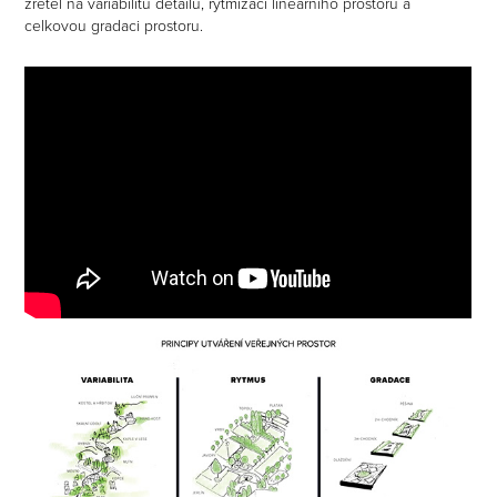
zřetel na variabilitu detailů, rytmizaci lineárního prostoru a
celkovou gradaci prostoru.