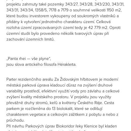
projektu zahrnuty také pozemky 343/27, 343/28, 343/230, 343/31,
343/31, 343/34, 1358/5, 7178 a 7179 o souhrnné velikosti 1150 m2,
které budou investorem vykoupeny od soukromých vlastníků a
přidány k vytvoření jednotného charakteru území. Celková
rozloha území zpracovávaných území tedy je 42 779 m2. Oproti
územní studii bylo provedeno několik tvarových úprav při
zachování územních limitů.
„Panta rhei — vše plyne“,
jsou slova antického filosofa Hérakleita.
Parter rezidenčního areálu Za Židovským hřbitovem je moderní
městská parková úprava kladoucí důraz na zvýšení druhové
variability prostředí, efektivní využití vody pro závlahu a celkové
zvýšení kvality městského prostoru. V projektu jsou využity
převážně druhy stromů, keřů a květeny Českého Ráje. Cesta
parkem je rozčleněna do 13 biolokalit, které se odlišují
charakterem vegetace a celkovým zážitkem z pobytu a nebo z
průchodu.
Při návrhu Parkových úprav Biokoridor řeky Klenice byl kladen