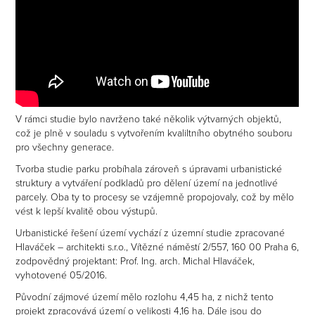
V rámci studie bylo navrženo také několik výtvarných objektů,
což je plně v souladu s vytvořením kvaliltního obytného souboru
pro všechny generace.
Tvorba studie parku probíhala zároveň s úpravami urbanistické
struktury a vytváření podkladů pro dělení území na jednotlivé
parcely. Oba ty to procesy se vzájemně propojovaly, což by mělo
vést k lepší kvalitě obou výstupů.
Urbanistické řešení území vychází z územní studie zpracované
Hlaváček – architekti s.r.o., Vítězné náměstí 2/557, 160 00 Praha 6,
zodpovědný projektant: Prof. Ing. arch. Michal Hlaváček,
vyhotovené 05/2016.
Původní zájmové území mělo rozlohu 4,45 ha, z nichž tento
projekt zpracovává území o velikosti 4,16 ha. Dále jsou do