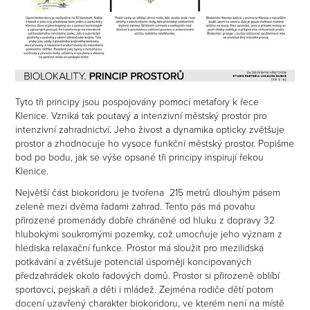
Tyto tři principy jsou pospojovány pomocí metafory k řece
Klenice. Vzniká tak poutavý a intenzivní městský prostor pro
intenzivní zahradnictví. Jeho živost a dynamika opticky zvětšuje
prostor a zhodnocuje ho vysoce funkční městský prostor. Popišme
bod po bodu, jak se výše opsané tři principy inspirují řekou
Klenice.
Největší část biokoridoru je tvořena 215 metrů dlouhým pásem
zeleně mezi dvěma řadami zahrad. Tento pás má povahu
přirozené promenády dobře chráněné od hluku z dopravy 32
hlubokými soukromými pozemky, což umocňuje jeho význam z
hlediska relaxační funkce. Prostor má sloužit pro mezilidská
potkávání a zvětšuje potenciál úsporněji koncipovaných
předzahrádek okolo řadových domů. Prostor si přirozeně oblíbí
sportovci, pejskaři a děti i mládež. Zejména rodiče dětí potom
docení uzavřený charakter biokoridoru, ve kterém není na místě