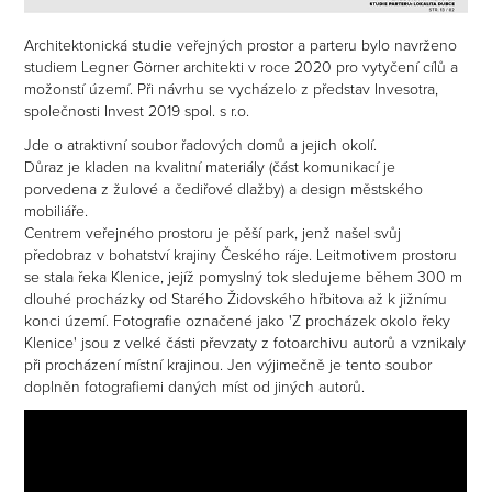
Architektonická studie veřejných prostor a parteru bylo navrženo
studiem Legner Görner architekti v roce 2020 pro vytyčení cílů a
možonstí území. Při návrhu se vycházelo z představ Invesotra,
společnosti Invest 2019 spol. s r.o.
Jde o atraktivní soubor řadových domů a jejich okolí.
Důraz je kladen na kvalitní materiály (část komunikací je
porvedena z žulové a čediřové dlažby) a design městského
mobiliáře.
Centrem veřejného prostoru je pěší park, jenž našel svůj
předobraz v bohatství krajiny Českého ráje. Leitmotivem prostoru
se stala řeka Klenice, jejíž pomyslný tok sledujeme během 300 m
dlouhé procházky od Starého Židovského hřbitova až k jižnímu
konci území. Fotografie označené jako 'Z procházek okolo řeky
Klenice' jsou z velké části převzaty z fotoarchivu autorů a vznikaly
při procházení místní krajinou. Jen výjimečně je tento soubor
doplněn fotografiemi daných míst od jiných autorů.